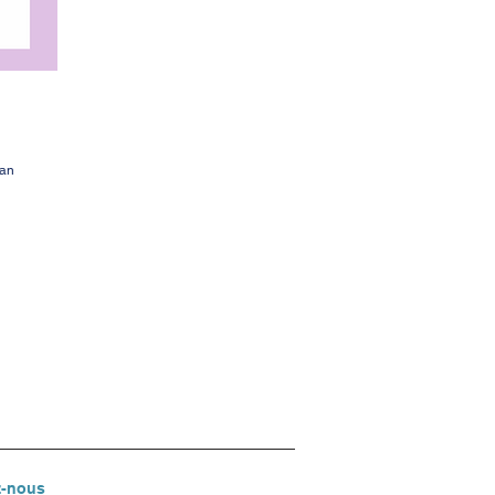
han
z-nous