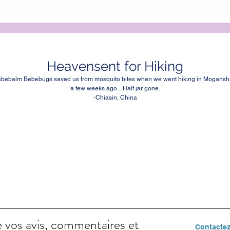
Heavensent for Hiking
bebalm Bebebugs saved us from mosquito bites when we went hiking in Mogans
a few weeks ago... Half jar gone.
-Chiasin, China
 vos avis, commentaires et
Contacte