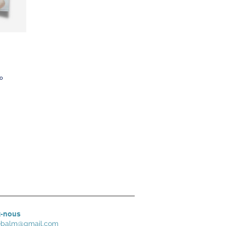
o
z-nous
bebalm@gmail.com