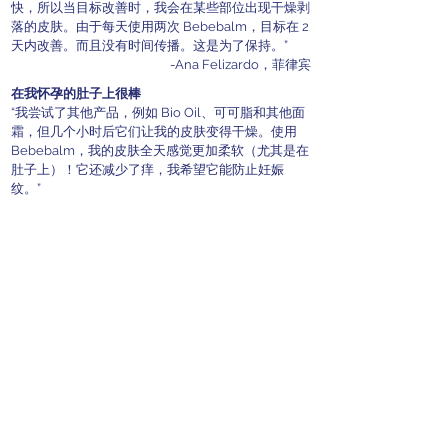
快，所以当目标改善时，我会在某些部位出现干燥剥
落的皮肤。由于每天使用两次 Bebebalm，目标在 2
天内改善。而且没有时间传播。这是为了保持。”
-Ana Felizardo，菲律宾
在我怀孕的肚子上很棒
“我尝试了其他产品，例如 Bio Oil、可可脂和其他面
霜，但几个小时后它们让我的皮肤变得干燥。使用
Bebebalm，我的皮肤全天感觉更加柔软（尤其是在
肚子上）！它还减少了痒，我希望它能防止妊娠
纹。”
-Sheila Viojan，中国上海
宝宝湿疹瘙痒片状皮肤3天痊愈
“因为婴儿肥太多，我家宝宝脖子上的褶皱湿疹很严
重。她的两个耳朵也有严重的干燥片状皮肤。我用过
很多产品，但效果不太好，效果很慢，她的皮肤还是
很痒，睡觉时一直抓挠，用了贝贝宝后，干皮明显好
转，贝贝贝也止住了脖子上的痒，3天就痊愈了，强
烈推荐！
-泉，中国上海
眼皮一眨眼就消失了
“困扰我多年的眼皮疹在服用 Bebebalm 的 5 天后就
消失了。”