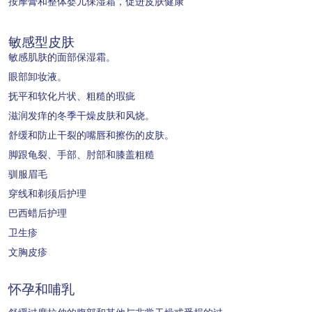
按摩膏和整体婴儿保湿霜，促进皮肤健康
敏感型皮肤
敏感肌肤的面部保湿霜。
眼部卸妆液。
抚平和软化片状、粗糙的瑕疵
滋润发痒的冬季干燥皮肤和风烧。
舒缓和防止干裂的嘴唇和擦伤的皮肤。
脚跟龟裂、手部、肘部和膝盖粗糙
驯服眉毛
穿线和剃须后护理
巴西蜡后护理
卫生疹
文胸皮疹
怀孕和哺乳