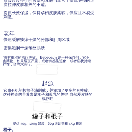
舒缓过度拉伸的腹部和其他与非常干燥或受损的过
度拉伸皮肤相关的不适。
提供长效保湿，保持孕妇皮肤柔软，供应且不易受
刺激。
老年
快速缓解瘙痒干燥的胯部和肛周区域
密集滋润干燥皱纹肌肤
*没有批准的治疗声称。 Bebebalm 是一种保湿剂，它不
含药物。如果耀斑严重，或者有感染迹象，或者症状持续
存在，请寻求医疗。
起源
它由有机初榨椰子油制成，并添加了更多的月桂酸。
这种神奇的营养素是椰子和母乳的关键
自然爱皮肤的
战俘哇
罐子和棍子
提供 30g、100g 罐装、60g 无乱管和 4.5g 棒装
棍子。