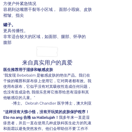
方便户外紧急情况
容易到达嘴唇干裂等小区域，
面部小瑕疵、皮肤
褶皱、指尖
罐子。
更具传播性。
非常适合较大的区域，如面部、腿部、怀孕的
腹部
来自真实用户的真爱
医生推荐用于湿疹和敏感皮肤
“我发现 Bebebalm 是敏感皮肤的绝佳产品。我们在
干燥的嘴唇和尿布疹上使用它，它对两者都有效。我
使用布尿布，它似乎没有对其吸收性造成任何问题，
也没有造成染色. 我很乐意将它推荐给患有湿疹和其
他敏感症的儿童。”
-博士。 Debrah Chandler 医学博士，澳大利亚
“这样没有大惊小怪，没有开玩笑的皮肤保护程序！
Eto na ang 合格 sa Hallelujah！
我多年来一直是湿
疹患者，并且一直在使用几种皮肤科医生处方的乳液
和面霜以避免突然发作。他们会帮助但不要'工作不