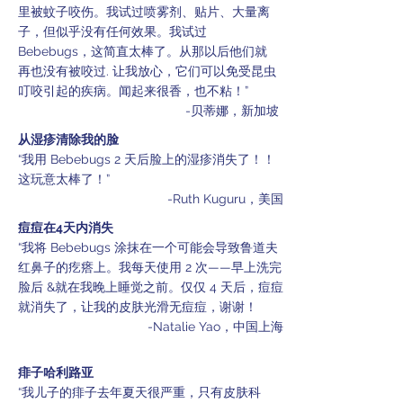
里被蚊子咬伤。我试过喷雾剂、贴片、大量
离
子，但似乎没有任何效果。我试过
Bebebugs，这简直太棒了。从那以后他们就
再也没有被咬过. 让我放心，它们可以免受昆虫
叮咬引起的疾病。闻起来很香，也不粘！”
-贝蒂娜，新加坡
从湿疹清除我的脸
“我用 Bebebugs 2 天后脸上的湿疹消失了！！
这玩意太棒了！”
-Ruth Kuguru，美国
痘痘在4天内消失
“我将 Bebebugs 涂抹在一个可能会导致鲁道夫
红鼻子的疙瘩上。我每天使用 2 次——早上洗完
脸后
&就在我晚上睡觉之前。仅仅 4 天后，痘痘
就消失了，让我的皮肤光滑无痘痘，谢谢！
-Natalie Yao，中国上海
痱子哈利路亚
“我儿子的痱子去年夏天很严重，只有皮肤科