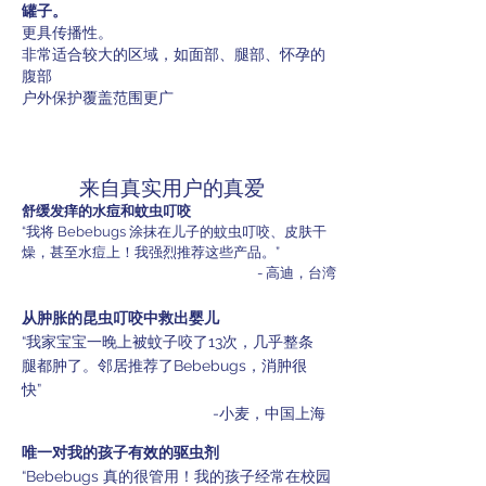
罐子。
更具传播性。
非常适合较大的区域，如面部、腿部、怀孕的
腹部
户外保护覆盖范围更广
来自真实用户的真爱
舒缓发痒的水痘和蚊虫叮咬
“我将 Bebebugs 涂抹在儿子的蚊虫叮咬、皮肤干
燥，甚至水痘上！我强烈推荐这些产品。”
- 高迪，台湾
从肿胀的昆虫叮咬中救出婴儿
“我家宝宝一晚上被蚊子咬了13次，几乎整条
腿都肿了。邻居推荐了Bebebugs，消肿很
快”
-小麦，中国上海
唯一对我的孩子有效的驱虫剂
“Bebebugs 真的很管用！我的孩子经常在校园