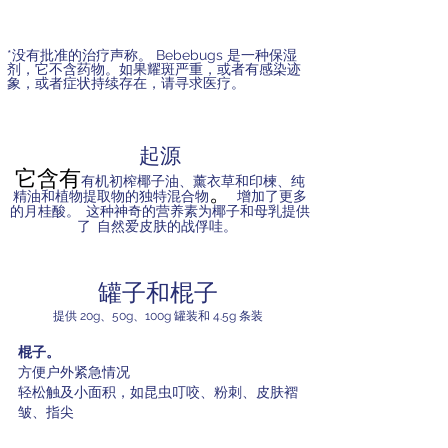
*没有批准的治疗声称。 Bebebugs 是一种保湿
剂，它不含药物。如果耀斑严重，或者有感染迹
象，或者症状持续存在，请寻求医疗。
起源
它含有
有机初榨椰子油、薰衣草和印楝、纯
。
精油和植物提取物
的独特混合物
增加了更多
的月桂酸。
这种神奇的营养素为椰子和母乳提供
了
自然爱皮肤的战俘哇。
罐子和棍子
提供 20g、50g、100g 罐装和 4.5g 条装
棍子。
方便户外紧急情况
轻松触及小面积，如昆虫叮咬、粉刺、皮肤褶
皱、指尖