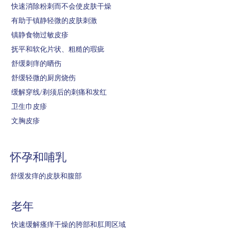
快速消除粉刺而不会使皮肤干燥
有助于镇静轻微的皮肤刺激
镇静食物过敏皮疹
抚平和软化片状、粗糙的瑕疵
舒缓刺痒的晒伤
舒缓轻微的厨房烧伤
缓解穿线/剃须后的刺痛和发红
卫生巾皮疹
文胸皮疹
怀孕和哺乳
舒缓发痒的皮肤和腹部
老年
快速缓解瘙痒干燥的胯部和肛周区域