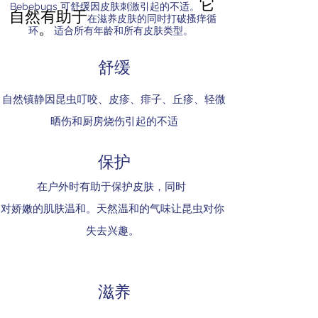
它
Bebebugs 可舒缓因皮肤刺激引起的不适。
自然有助于
在滋养皮肤
的同时打破搔痒循
。
环
适合所有年龄和所有皮肤类型。
舒缓
自然镇静因昆虫叮咬、皮疹、痱子、丘疹、轻微
晒伤和厨房烧伤引起的不适
保护
在户外时有助于保护皮肤，同时
对娇嫩的肌肤温和。天然温和的气味让
昆虫对你
失去兴趣。
滋养