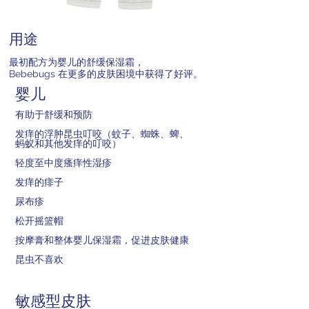
用途
最初配方为婴儿的舒缓保湿霜，
Bebebugs 在更多的皮肤困境中获得了好评。
婴儿
有助于舒缓和预防
发痒的浮肿昆虫叮咬（蚊子、蜘蛛、蜱、
蚂蚁和其他发痒的叮咬）
轻度至中度瘙痒性湿疹
发痒的痱子
尿布疹
松开摇篮帽
按摩膏和整体婴儿保湿霜，促进皮肤健康
昆虫不喜欢
敏感型皮肤