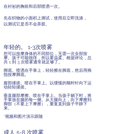
在衬衫的胸前和后部喷洒一次。
先在织物的小面积上测试，使用后立即洗涤，
以测试它是否不会弄脏。
年轻的。 1-3次喷雾
您可以按摩身体的不同部位，无需一次全部按
摩。孩子可能很痒，所以要温柔。根据评论，总
共 1 到 3 次喷雾通常就足够了。
脚底。喷洒在手掌上，轻轻擦在脚底，然后用拇
指按摩脚底。
腹部揉搓。喷在手掌上。以缓慢的顺时针向下运
动轻轻揉搓。
垂直腿部摩擦。喷在手掌上。当孩子躺下时，将
手掌放在腿的每一侧。从大腿向上，向下摩擦到
脚部（不要上下摩擦），重复直到孩子平静下
来。
*视频和图片演示跟随
成人 5-8 次喷雾