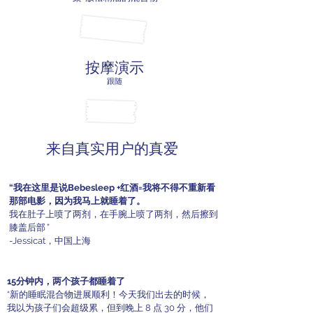
按摩演示
跟随
来自真实用户的真爱
“我在这里是说Bebesleep +红酒=我将不得不重新看
那部电影，因为我马上就睡着了。
我在肚子上喷了两剂，在手腕上喷了两剂，然后擦到
膝盖后部
”
-Jessicat，中国上海
15分钟内，两个孩子都睡着了
“新的睡眠混合物进展顺利！今天我们出去的时候，
我以为孩子们会超级累，但到晚上 8 点 30 分，他们