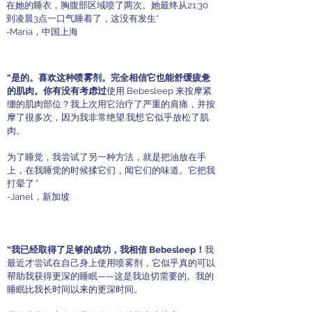
在她的睡衣，胸腹部区域喷了两次。她最终从21:30
到凌晨3点一口气睡着了，这没有发生“
-Maria，中国上海
“是的。喜欢这种喷雾剂。完全相信它也能舒缓疲惫
的肌肉。你有没有考虑过
使用 Bebesleep 来按摩紧
绷的肌肉部位？我上次用它治疗了严重的肩痛，并按
摩了很多次，因为我非常绝望.我想.它似乎放松了肌
肉。
为了睡觉，我尝试了另一种方法，就是把油放在手
上，在我睡觉的时候揉它们，闻它们的味道。它把我
打晕了
”
-Janel，新加坡
“我已经取得了足够的成功，我相信 Bebesleep！
我
最近才尝试在自己身上使用喷雾剂，它似乎真的可以
帮助我获得更深的睡眠——这是我迫切需要的。我的
睡眠比我长时间以来的更深时间。