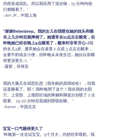
仍然造成混乱。所以我应用了混合物，15 分钟内他
们都睡着了。”
-Jen JK，中国上海
“谢谢Bebesleep。我的女儿在我喷在她的枕头和睡
衣上几分钟后就摔倒了。她通常在11点左右睡觉，但
昨晚她已经在晚上9点睡觉了，醒来时非常开心:-)
我
的女儿3岁.. ..通常她会在凌晨 2 点或 3 点左右醒来，
会要牛奶或去小便，但昨晚从未发生过......她比以前睡
得更深更久:-)。”
-凝胶，菲律宾
我的大脑又在胡思乱想（我失眠的原因哈哈），但我
还是睡着了。耶！
我昨晚用了这个！我在我的太阳
穴、上背部、上颈部区域的两侧和脚底分别喷了 2 次
喷雾。 15-20 分钟后我感到昏昏欲睡。 "
-Aaron，中国北京
宝宝一口气睡得更久了
“昨晚第一次尝试宝宝。9个月大，仍然经常喂奶。我