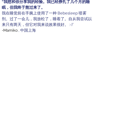
“我想和你分享我的经验。我已经挣扎了几个月的睡
眠，但我终于熬过来了。
我在睡觉前在手腕上使用了一种 Bebesleep 喷雾
剂。过了一会儿，我放松了，睡着了。自从我尝试以
来只有两天，但它对我来说效果很好。 :-)”
-Mamiko
, 中国上海
“Bebesleep 真的适用于我 22 个月的蹒跚学步的孩
子。我连续尝试了 2 天，用油按摩她的脚底（我没有
放其他任何地方），她在 10 分钟后睡着了。
今天我
在 15 分钟后尝试不使用任何油几分钟她还在说话；-
p 然后她终于在 20 分钟后睡着了。所以我想油真的
能让她平静下来 :-D
"
-Laura Dun，中国上海
我喜欢在一天结束时这种放松的仪式
“我在我 3 岁的时候只用过 Bebesleep 两次。他总是
睡不好！晚上还是会醒来。在过去的几周里，他正经
历着分离焦虑的艰难阶段（尽管他在幼儿园待了 1.5
年）现在，在那里很开心。）当我们在他身边时，他
甚至在夜里哭着醒来。所以我想我应该试试