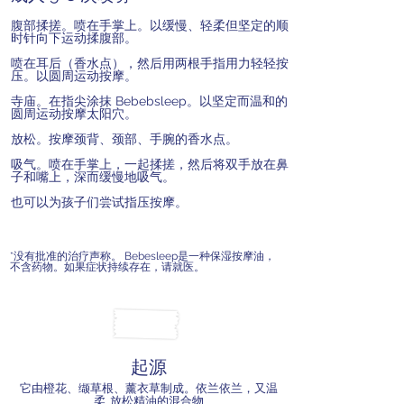
腹部揉搓。喷在手掌上。以缓慢、轻柔但坚定的顺
时针向下运动揉腹部。
喷在耳后（香水点），然后用两根手指用力轻轻按
压。以圆周运动按摩。
寺庙。在指尖涂抹 Bebebsleep。以坚定而温和的
圆周运动按摩太阳穴。
放松。按摩颈背、颈部、手腕的香水点。
吸气。喷在手掌上，一起揉搓，然后将双手放在鼻
子和嘴上，深而缓慢地吸气。
也可以为孩子们尝试指压按摩。
*没有批准的治疗声称。 Bebesleep是一种保湿按摩油，
不含药物。如果症状持续存在，请就医。
起源
它由橙花、缬草根、薰衣草制成。依兰依兰，又温
柔
放松精油的混合物