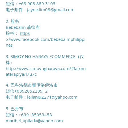
短信：+63
908 889 3103
电子邮件：
jayne.lim08@gmail.com
2. 脸书
Bebebalm 菲律宾
脸书：
https
://
www.facebook.com/bebebalmphilippi
nes
3. SIMOY NG HARAYA ECOMMERCE（仅
棒）
http://www.simoyngharaya.com/#!arom
aterapiya/l7u7c
4. 巴科洛德市和伊洛伊洛市
短信+639285220912
电子邮件：
leilani92271@yahoo.com
5. 巴丹市
短信：+639185053458
maribel_apilada@yahoo.com