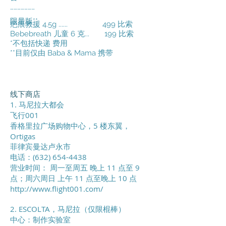
…………………
限量版**
疤痕救援 4.5g ......
499 比索
Bebebreath 儿童 6 克...
199 比索
*不包括快递 费用
**目前仅由 Baba & Mama 携带
线下商店
1. 马尼拉大都会
飞行001
香格里拉广场购物中心，5 楼东翼，
Ortigas
菲律宾曼达卢永市
电话：(632)
654-4438
营业时间：
周一至周五
晚上 11 点至 9
点；周六周日
上午 11 点至晚上 10 点
http://www.flight001.com/
2. ESCOLTA，马尼拉（仅限棍棒）
中心：制作实验室